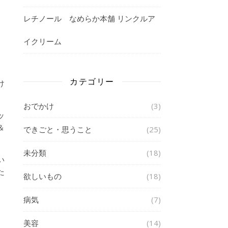
レチノール なめらか本舗 リンクルア
イクリーム
カテゴリー
け
おでかけ
(3)
ッ
＆
できごと・思うこと
(25)
未分類
(18)
い
た
欲しいもの
(18)
病気
(7)
美容
(14)